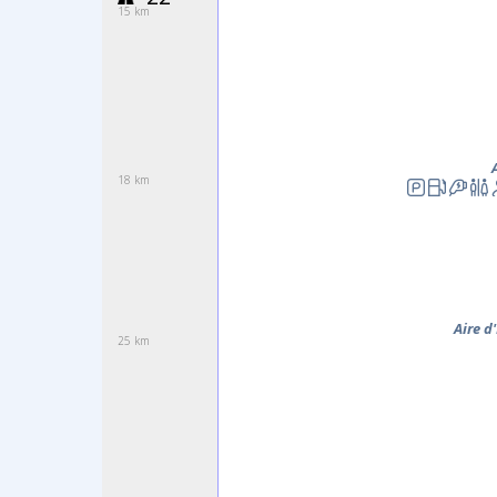
15 km
18 km
Aire d
25 km