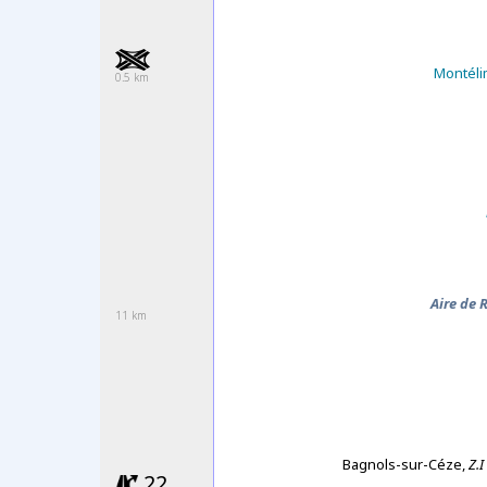
Montéli
0.5 km
Aire de
11 km
Bagnols-sur-Céze,
Z.I
22