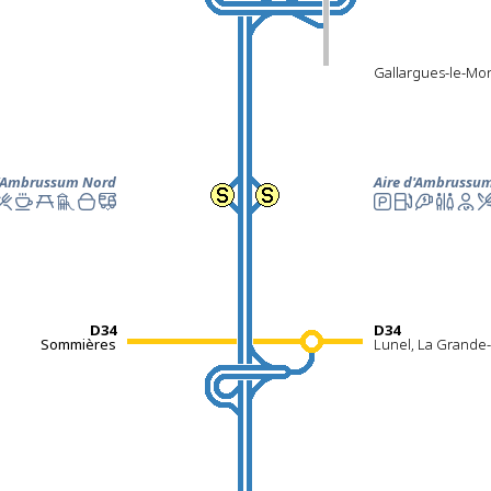
Gallargues-le-Mo
d'Ambrussum Nord
Aire d'Ambrussu
D34
D34
Sommières
Lunel, La Grande