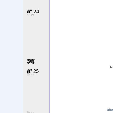
24
47 km
N
25
55 km
Air
60 km