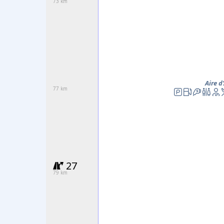
73 km
Aire 
77 km
27
79 km