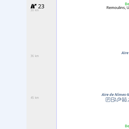
Be
23
Remoulins, 
30 km
Air
36 km
Aire de Nîmes-
45 km
Be