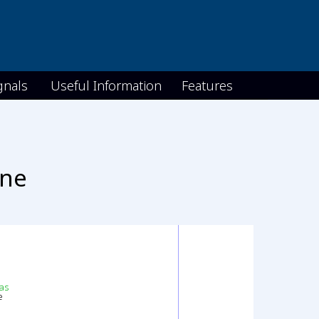
gnals
Useful Information
Features
ane
as
e