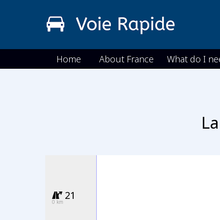
Home
About France
What do I ne
La
21
0 km