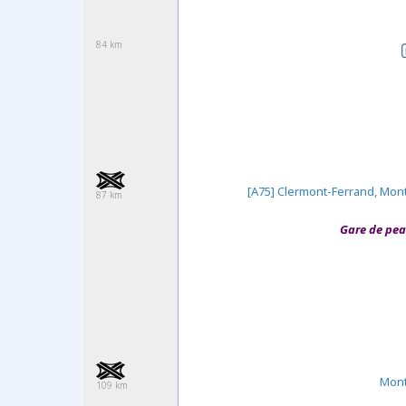
84 km
[A75] Clermont-Ferrand, Mont
87 km
Gare de pea
Mont
109 km