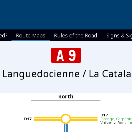
ed?
Route Maps
Rules of the Road
Signs & Si
 Languedocienne / La Catal
north
D17
D17
Orange, Carpentr
Vaison-la-Romain