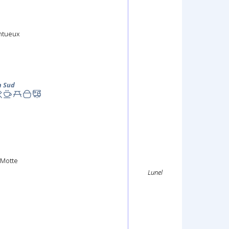
ntueux
m Sud
-Motte
Lunel