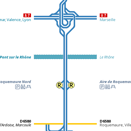
mar, Valence, Lyon
Marseille
Pont sur le Rhône
L
e Rhône
 Roquemaure Nord
Aire de Roquema
D6580
D6580
 l'Ardoise, Marcoule
Roquemaure, Vill