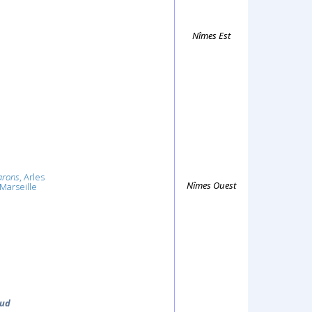
Nîmes Est
arons
, Arles
Nîmes Ouest
Marseille
Sud