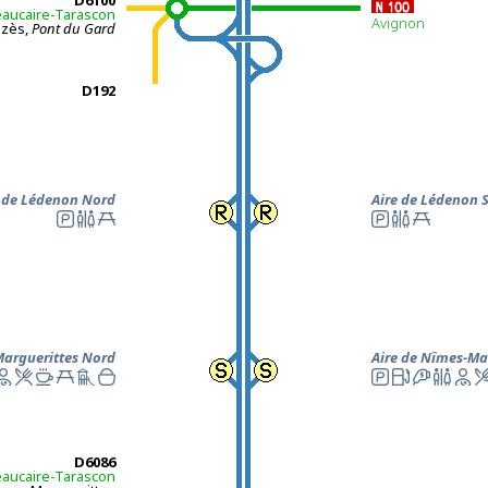
D
6100
aucaire-Tarascon
Avignon
Uzès,
Pont du Gard
D192
e de Lédenon Nord
Aire de Lédenon 
Marguerittes
Nord
Aire de Nîmes-Ma
D6086
aucaire-Tarascon