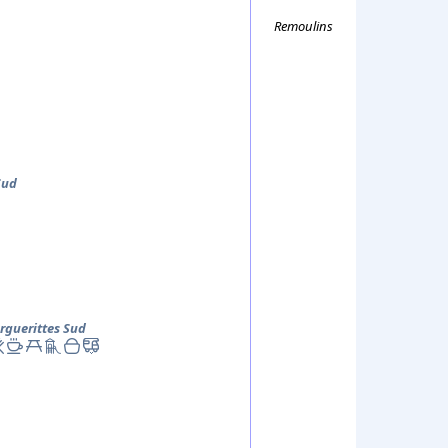
Remoulins
Sud
rguerittes
Sud