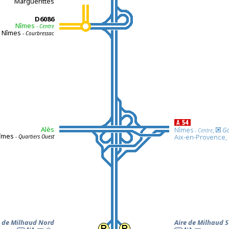
Marguerittes
D6086
Nîmes
- Centre
Nîmes
- Courbressac
Alès
Nîmes
,
G
- Centre
îmes
Aix-en-Provence, 
- Quartiers Ouest
e de Milhaud Nord
Aire de Milhaud 