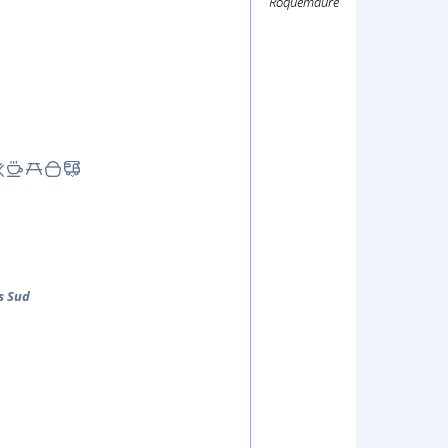
Roquemaure
s
Sud