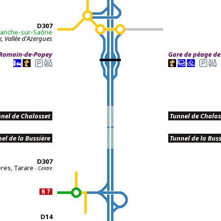
D
307
franche-sur-Saône
, Vallée d'Azergues
t
-Romain-de-Popey
Gare de péage de
nel de Chalosset
.
.
Tunnel de Chalos
el de la Bussière
.
.
Tunnel de la Buss
D307
res, Tarare
- Centre
D14