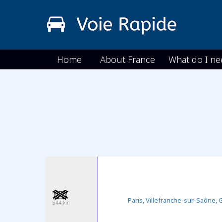
Home
About France
What do I ne
Paris, Villefranche-sur-Saône,
544 km