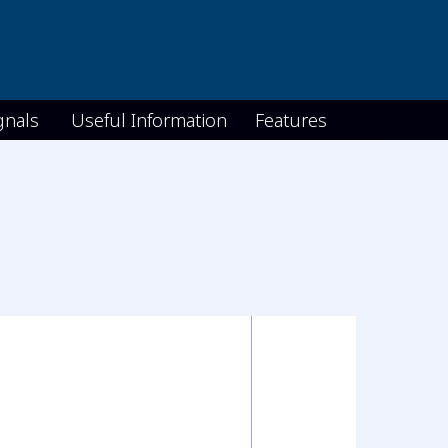
gnals
Useful Information
Features