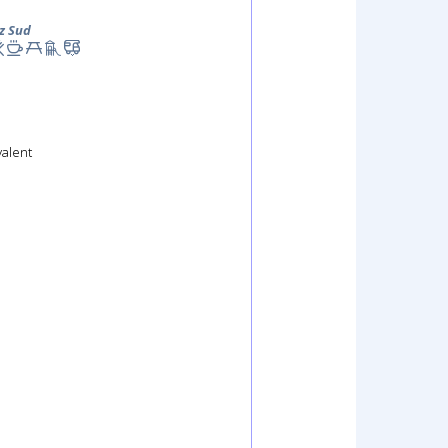
z Sud
valent