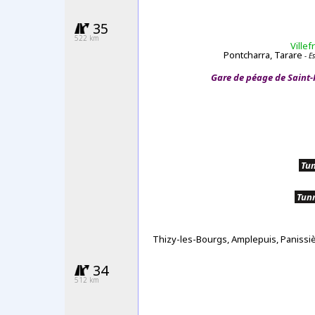
35
522 km
Ville
Pontcharra, Tarare
- Es
Gare de péage de Saint
.
Tun
.
Tunn
Thizy-les-Bourgs, Amplepuis, Panissiè
34
512 km