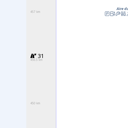
Aire d
457 km
31
456.5 km
450 km