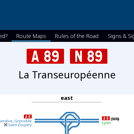
ed?
Route Maps
Rules of the Road
Signs & Si
La Transeuropéenne
east
(M6)
 Genève, Grenoble
Lyon
Saint-Éxupery