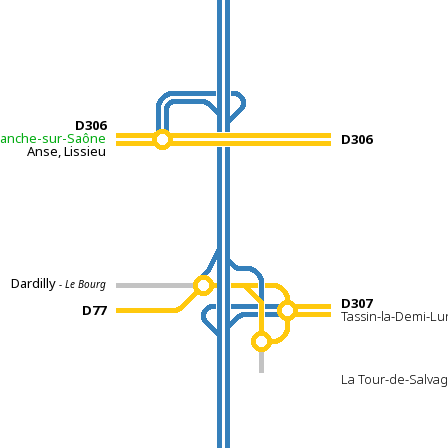
D306
franche-sur-Saône
D306
Anse, Lissieu
Dardilly
- Le Bourg
D307
D77
Tassin-la-Demi-Lu
La Tour-de-Salvagn