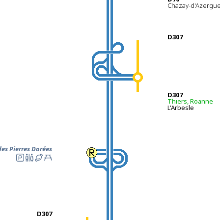
Chazay-d'Azergu
D307
D
307
Thiers, Roanne
L'Arbesle
des Pierres Dorées
D307