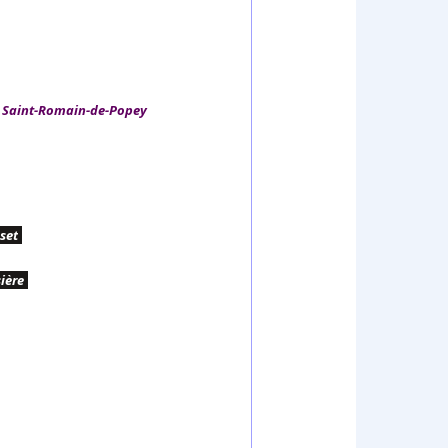
 Saint-Romain-de-Popey
set
.
ière
.