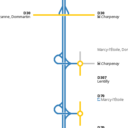
D30
D30
zanne, Dommartin
Charpenay
Marcy-l'Étoile, D
Charpenay
D307
Lentilly
D70
Marcy-l'Étoile
D70