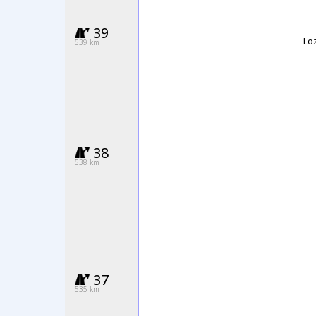
39
Lo
539 km
38
538 km
37
535 km