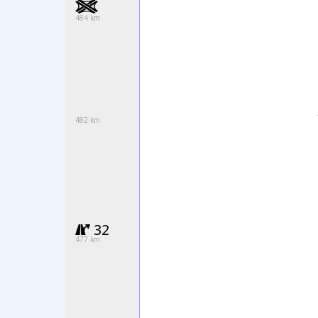
484 km
482 km
32
477 km