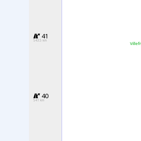
41
543.5 km
Ville
40
541 km