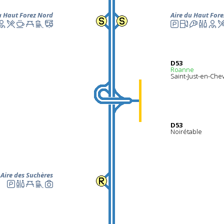
u Haut Forez
Nord
Aire du Haut Fore
D53
Roanne
Saint-Just-en-Che
D53
Noirétable
Aire des Suchères