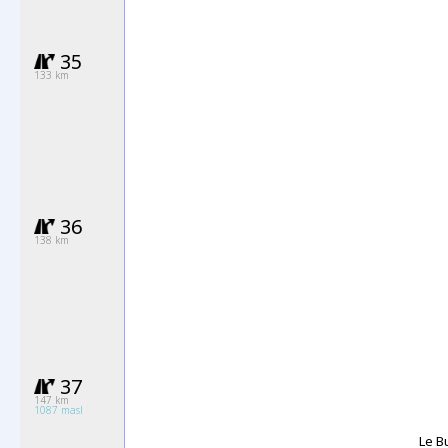
35
133 km
36
138 km
37
147 km
1087 masl
Le B