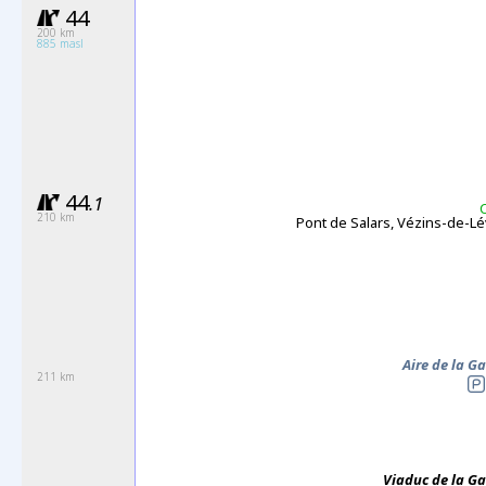
44
200 km
885 masl
44
.1
210 km
Pont de Salars, Vézins-de-L
Aire de la G
211 km
Viaduc de la Ga