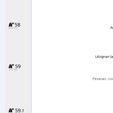
58
A
305 km
Lézignan-l
59
310 km
Pézenas
- Cent
59
.1