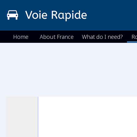
Home
About France
What do I need?
R