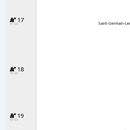
17
Saint-Germain-L
41 km
18
45 km
19
49 km