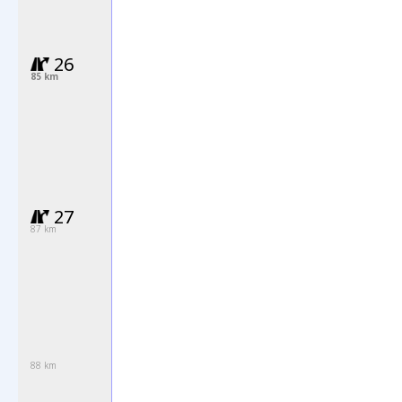
26
85 km
27
87 km
88 km