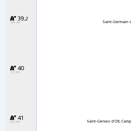
39
.2
Saint-Germain-d
169 km
40
172 km
41
Saint-Geniez-d'Olt, Cam
182 km