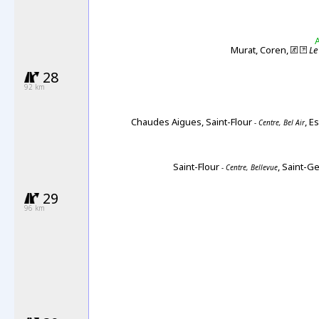
A
Murat, Coren,
Le
28
92
km
Chaudes Aigues, Saint-Flour
, E
- Centre, Bel Air
Saint-Flour
, Saint-G
- Centre, Bellevue
29
96 km