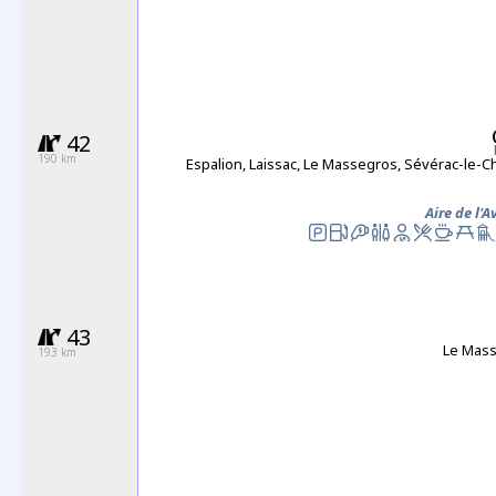
42
190 km
Espalion, Laissac, Le Massegros, Sévérac-le-C
Aire de l'
43
Le Mas
193 km