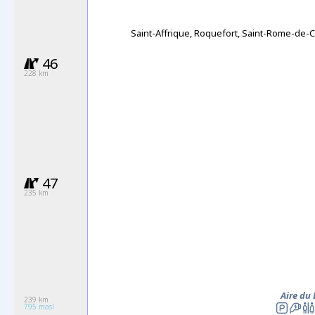
Saint-Affrique, Roquefort, Saint-Rome-de-
46
228 km
47
235 km
Aire du
239 km
795 masl