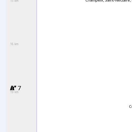
Champeix, Saint-Nectaire,
15 km
16 km
7
19 km
C