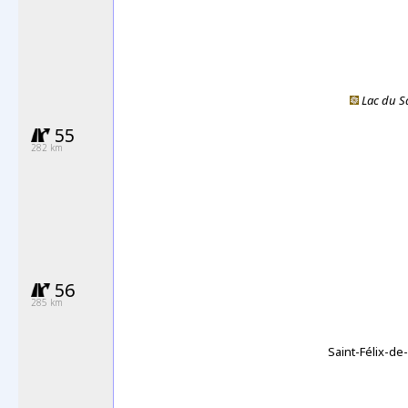
Lac du S
55
282 km
56
285 km
Saint-Félix-de