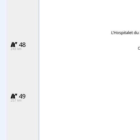
L'Hospitalet du
48
243 km
49
257 km