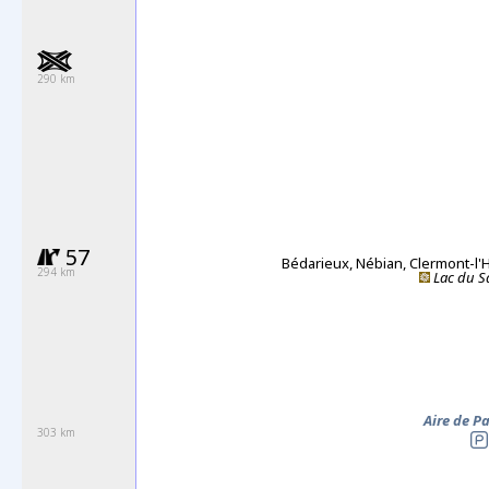
290 km
57
Bédarieux
, Nébian, Clermont-l'
294 km
Lac du S
Aire de P
303 km