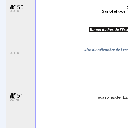
50
Saint-Félix-de 
260 km
.
Tunnel du Pas de l'Esc
Aire du Bélvadère de l'Es
264 km
51
Pégairolles-de-l'Es
267 km