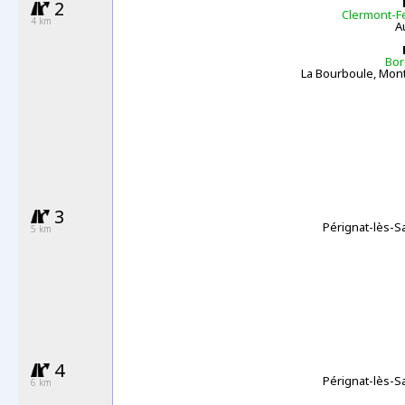
2
Clermont-F
4 km
A
Bo
La Bourboule, Mon
3
Pérignat
-
lès
-
S
5 km
4
Pérignat
-
lès
-
S
6 km