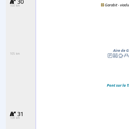
30
Garabit - viaduc
100 km
Aire de 
105 km
Pont sur la 
31
108 km