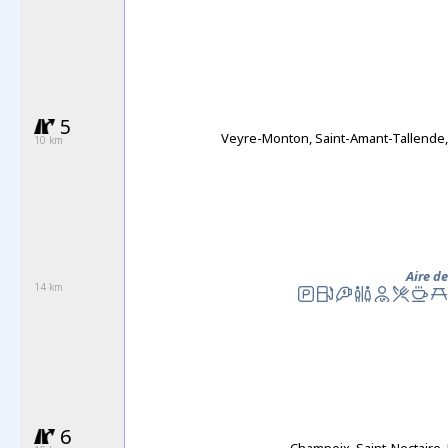
5
Veyre-Monton, Saint-Amant-Tallende,
10 km
Aire d
14 km
6