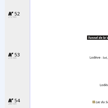
52
272 km
.
Tunnel de la 
53
Lodève
- Sud
276 km
Lodè
54
Lac du S
280 km