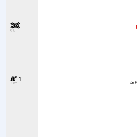
0 km
1
Le 
2 km