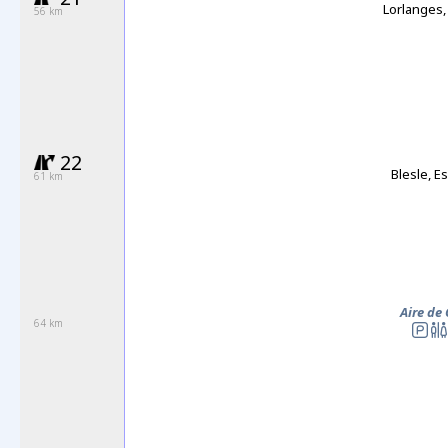
Lorlanges,
56 km
22
Blesle, E
61 km
Aire de
64 km