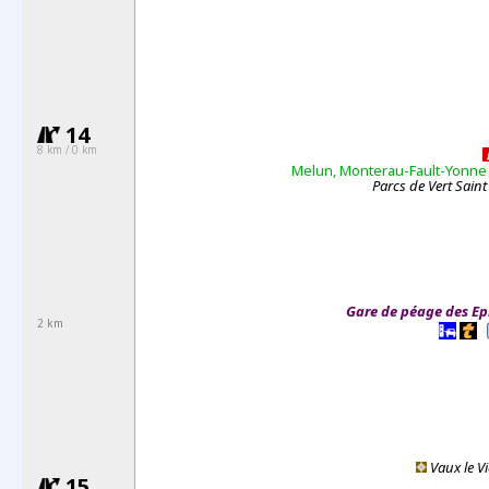
14
8 km / 0 km
Melun, Monterau-Fault-Yonn
Parcs de Vert Saint
Gare de péage des E
2 km
Vaux le V
15