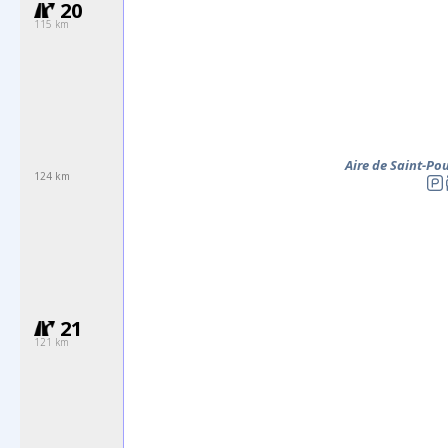
20
115 km
Aire de Saint-P
124 km
21
121 km