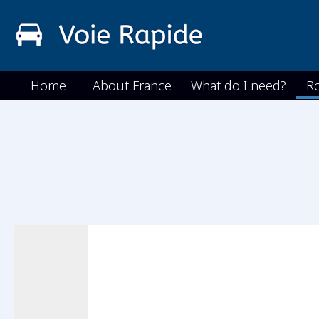
Home
About France
What do I need?
R