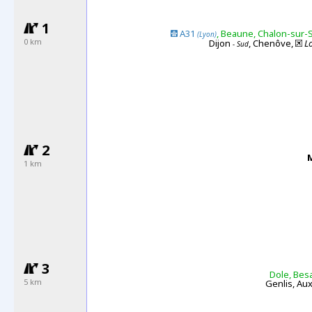
1
A31
, Beaune, Chalon-sur
(Lyon)
0 km
Dijon
, Chenôve,
L
- Sud
2
1 km
3
Dole, Bes
5 km
Genlis, Au