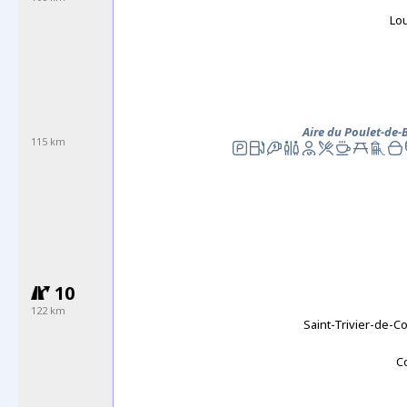
Lo
Aire du Poulet-de-
115 km
10
122
km
Saint-Trivier-de-C
C