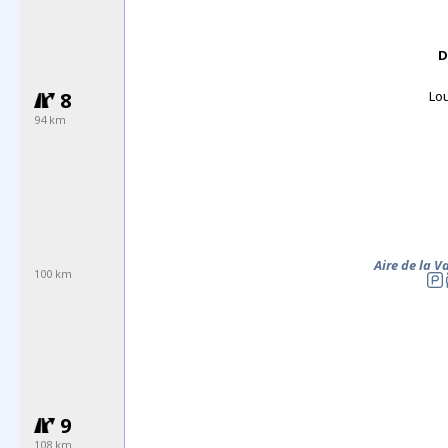
D
8
Lo
94
km
Aire de la Va
100 km
9
108
km