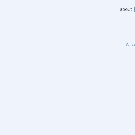
about
All 