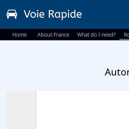
Home
About France
What do I need?
R
A
uto