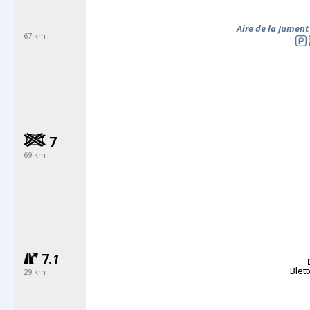
Aire de la Jument
67 km
7
69 km
7
.1
Blet
29 km