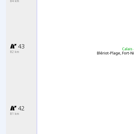
84
km
43
Calais
-
82 km
Blériot-Plage, Fort-N
42
81 km