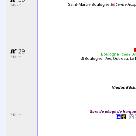
Saint-Martin-Boulogne,
Centre Hospi
246 km
29
Boulogne
, 
- Centre
244 km
Boulogne
, Outreau, Le 
- Port
Viaduc d'Ec
Gare
de péage de
Herque
242 km