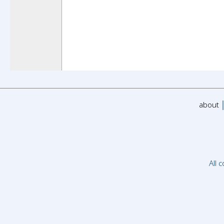
about
All 