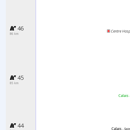
46
Centre Hospi
86
km
45
85
km
Calais
-
44
Calais
- Sain