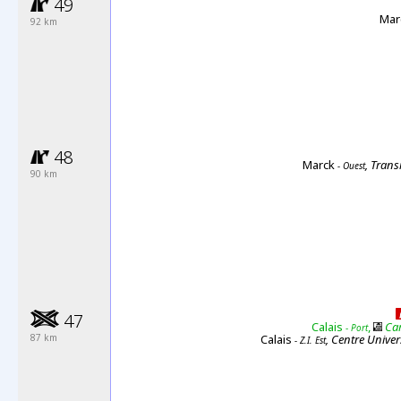
49
Mar
92 km
48
Marck
, Tran
- Ouest
90 km
47
Calais
,
Car
-
Port
87
km
Calais
, Centre Univer
- Z.I. Est