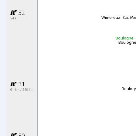
32
Wimereux
, Na
- Sud
54 km
Boulogne
Boulogn
31
Boulog
61 km / 246 km
30