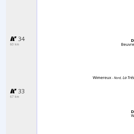
34
D
Beuvr
60 km
Wimereux
La Tré
- Nord,
33
67 km
D
W