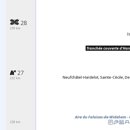
28
239 km
I
.
Tranchée couverte d'Har
27
Neufchâtel-Hardelot, Sainte-Cécile, D
232 km
Aire du Falaises-de-Widehem -
228 km