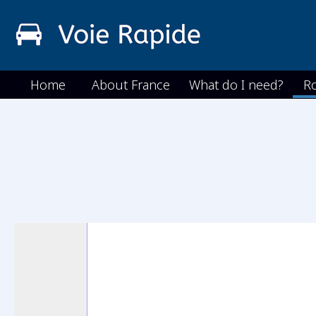
Home
About France
What do I need?
R