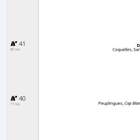
41
D
Coquelles, Sa
80
km
40
Peuplingues,
Cap Bla
77 km