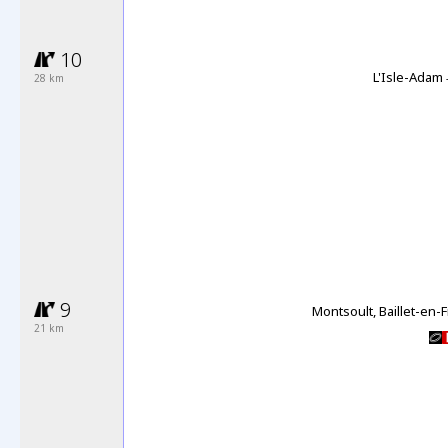
10
L'Isle-Adam
28 km
-
9
Montsoult, Baillet-en-
21 km