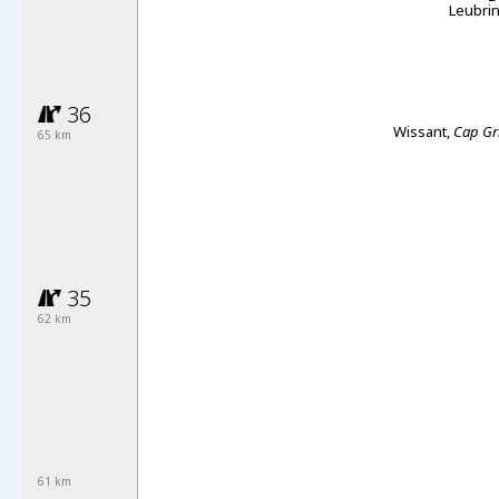
Leubri
36
Wissant,
Cap Gr
65
km
35
62 km
61 km