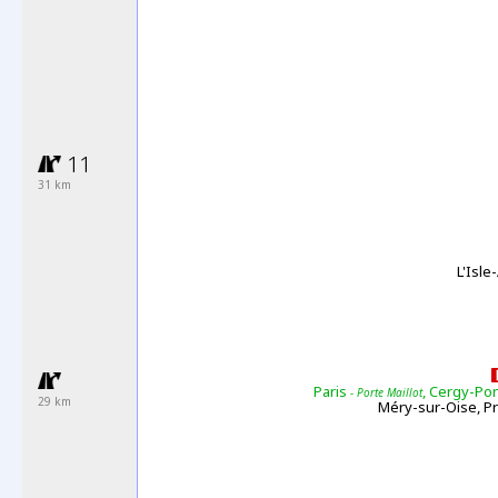
11
31 km
L'Isl
Paris
, Cergy-Po
- Porte Maillot
29 km
Méry-sur-Oise, P