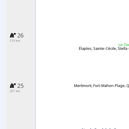
26
219 km
Le To
Étaples, Sainte-Cécile, Stella
25
Merlimont, Fort-Mahon-Plage,
207 km