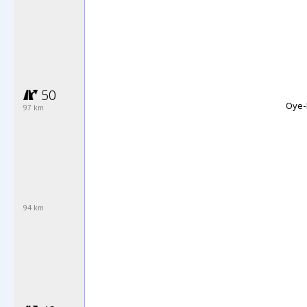
50
Oye-
97 km
94 km